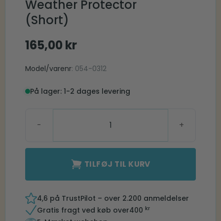
Weather Protector
(Short)
165,00
kr
Model/varenr
: 054-0312
På lager: 1-2 dages levering
Phonak Wind and Weather Protector (Short) antal
TILFØJ TIL KURV
4,6 på TrustPilot – over 2.200 anmeldelser
kr
Gratis fragt ved køb over
400