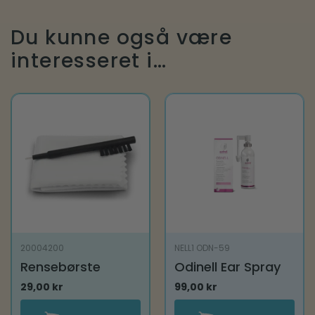
Du kunne også være
interesseret i…
20004200
NELL1 ODN-59
Rensebørste
Odinell Ear Spray
29,00
kr
99,00
kr