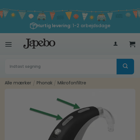
Fortsæt
til
indhold
Hurtig levering
: 1-2 arbejdsdage
400
kr
Søg
efter:
Alle mærker
/
Phonak
/
Mikrofonfiltre