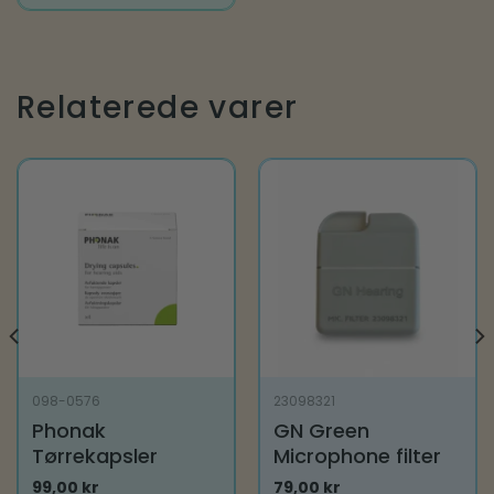
Relaterede varer
098-0576
23098321
Phonak
GN Green
Tørrekapsler
Microphone filter
99,00
kr
79,00
kr