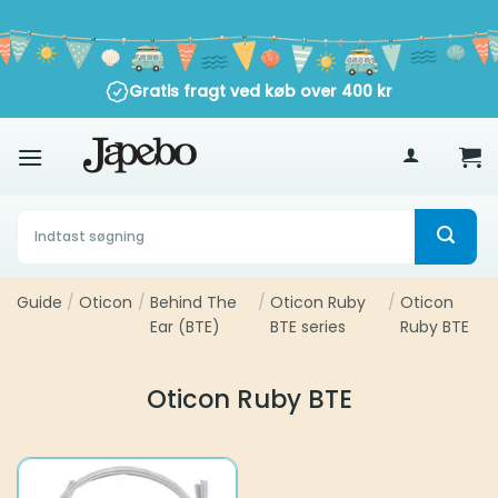
Fortsæt
til
indhold
Gratis fragt ved køb over
400
kr
Søg
efter:
Guide
/
Oticon
/
Behind The
/
Oticon Ruby
/
Oticon
Ear (BTE)
BTE series
Ruby BTE
Oticon Ruby BTE