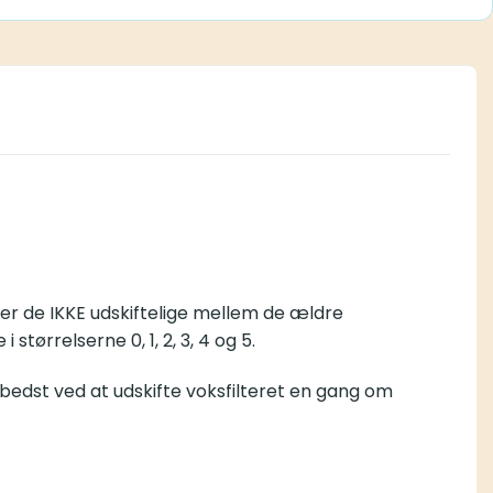
skiftelige mellem de ældre RITE/miniRITE ledninger og de
 udskifte voksfilteret en gang om måneden, som forhindrer