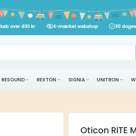
øb over
400
kr
E-mærket webshop
30 dages ret
AK
RESOUND
REXTON
SIGNIA
UNITR
ALLE MÆRKER