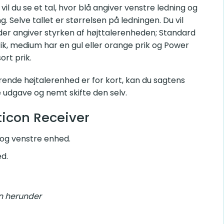
 du se et tal, hvor blå angiver venstre ledning og rød
ve tallet er størrelsen på ledningen. Du vil også se en
tyrken af højttalerenheden; Standard receiver har en grøn
ler orange prik og Power har en mørkegrå eller sort prik.
de højtalerenhed er for kort, kan du sagtens bestille en i
 skifte den selv.
con Receiver
 venstre enhed.
herunder