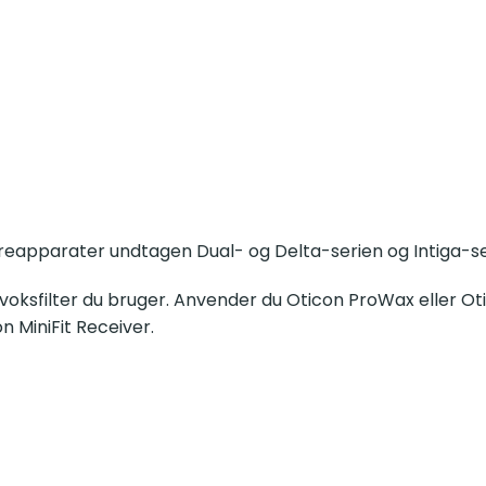
rater undtagen Dual- og Delta-serien og Intiga-serien og den 
lter du bruger. Anvender du Oticon ProWax eller Oticon NoWax er
.