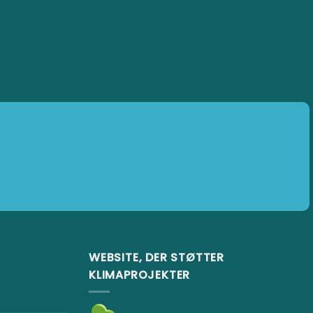
varianter.
Mulighederne
kan
vælges
på
varesiden
WEBSITE, DER STØTTER
KLIMAPROJEKTER