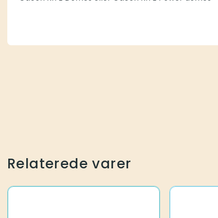
Oticon RITE Domes eller Oticon RITE Power domes
Relaterede varer