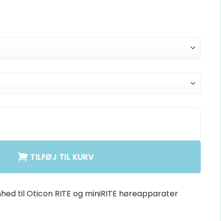
Medium Receiver
ver antal
TILFØJ TIL KURV
d til Oticon RITE og miniRITE høreapparater (første