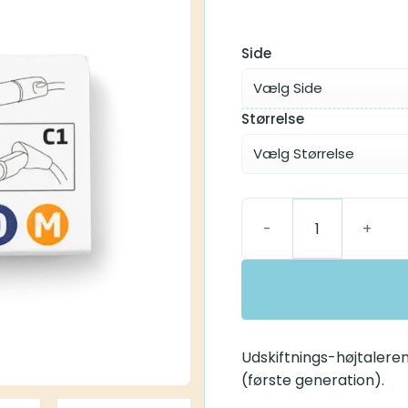
Oticon RITE 
Side
Størrelse
Oticon RITE Medium Recei
Udskiftnings-højtalerenhe