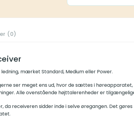
)
er
ing, mærket Standard, Medium eller Power.
er meget ens ud, hvor de sættes i høreapparatet, er de IKKE ud
eder er tilgængelige i størrelserne 0, 1, 2, 3, 4 og 5.
receiveren sidder inde i selve øregangen. Det gøres bedst ved at