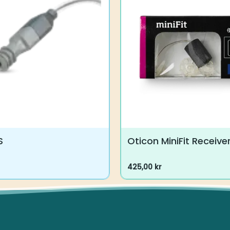
S
Oticon MiniFit Receiver 
425,00
kr
Dette
vare
har
flere