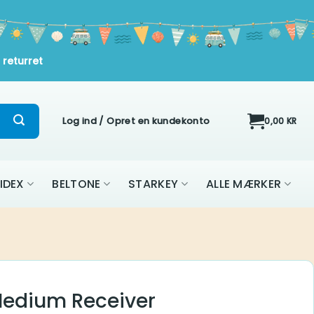
urret
Log ind / Opret en kundekonto
0,00
KR
ON
WIDEX
BELTONE
STARKEY