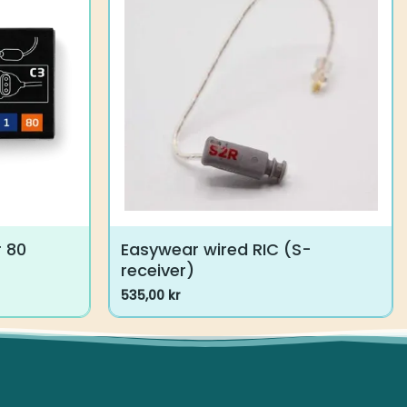
80
Easywear wired RIC (S-receiver)
535,00
kr
Dette
vare
har
flere