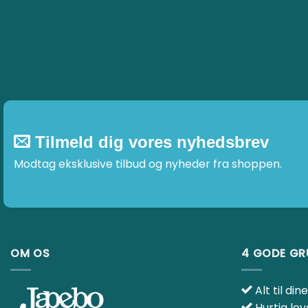
varianter.
varianter.
Mulighederne
Mulighedern
kan
kan
vælges
vælges
på
på
varesiden
varesiden
Tilmeld dig vores nyhedsbrev
Modtag eksklusive tilbud og nyheder fra shoppen.
OM OS
4 GODE G
Alt til din