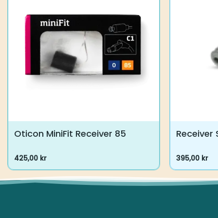
Oticon MiniFit Receiver 85
Receiver 
425,00
kr
395,00
kr
Dette
Dette
vare
vare
har
har
flere
flere