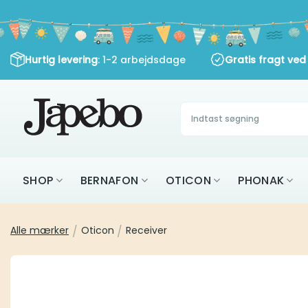
Fortsæt
til
indhold
: 1-2 arbejdsdage
Hurtig levering
Gratis fragt ved k
Søg
efter:
SHOP
BERNAFON
OTICON
PHON
Alle mærker
Oticon
Receiver
/
/