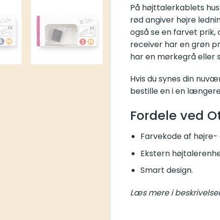
generation).
På højttalerkablets hus vil
angiver højre ledning. Sel
farvet prik, der angiver s
prik, medium har en gul el
Hvis du synes din nuværen
en længere udgave og nemt
Fordele ved Oti
Farvekode af højre- og
Ekstern højtalerenhed.
Smart design.
Læs mere i beskrivelsen 