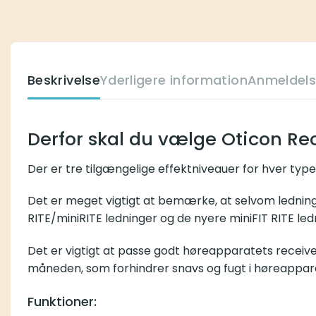
Beskrivelse
Yderligere information
Anmeldelser (0
Derfor skal du vælge Oticon Receiv
Der er tre tilgængelige effektniveauer for hver type ledn
Det er meget vigtigt at bemærke, at selvom ledningerne s
nyere miniFIT RITE ledninger. Alle ovenstående højttalerenh
Det er vigtigt at passe godt høreapparatets receiver, da 
snavs og fugt i høreapparatet.
Funktioner: