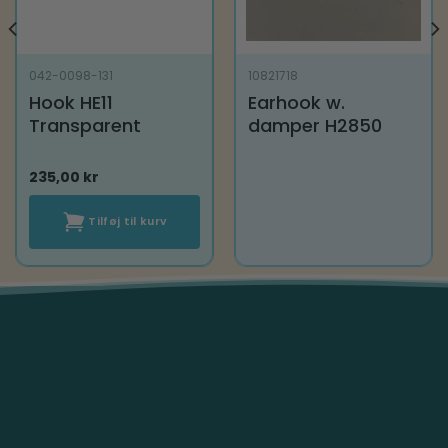
042-0098-131
10821718
Hook HE11
Earhook w.
Transparent
damper H2850
235,00
kr
Tilføj til kurv