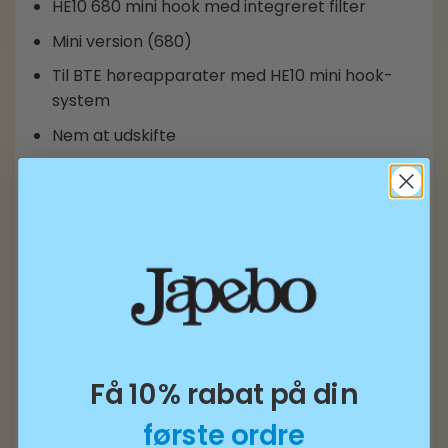
HE10 680 mini hook med integreret filter
Mini version (680)
Til BTE høreapparater med HE10 mini hook-
system
Nem at udskifte
10 stk. pr. pakke
Kompatibilitet:
Kompatibel med udvalgte Phonak BTE modeller
og serier, herunder:
Ambra
Solana
Få 10% rabat på din
Cassia
Dalia
første ordre