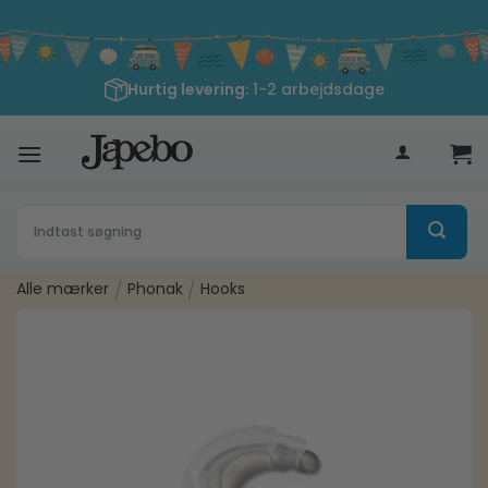
Fortsæt
til
indhold
Hurtig levering
: 1-2 arbejdsdage
400
kr
Søg
efter:
Alle mærker
/
Phonak
/
Hooks