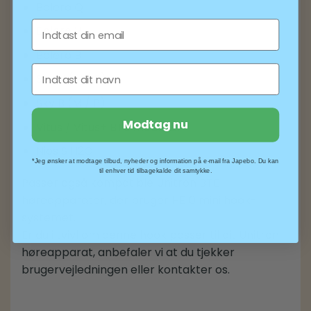
Bolero Q
Email
Bolero V
Bolero B
Fornavn
Sky V (M / P)
Sky B (M / P)
Modtag nu
Vitus / Vitus+ BTE modeller
Nios S H2O
*Jeg ønsker at modtage tilbud, nyheder og information på e-mail fra Japebo. Du kan
til enhver tid tilbagekalde dit samtykke.
Passer også kompatible Unitron BTE
høreapparater, der bruger HE10 mini hook-
systemet.
Er du i tvivl om denne hook passer til dit Unitron
høreapparat, anbefaler vi at du tjekker
brugervejledningen eller kontakter os.