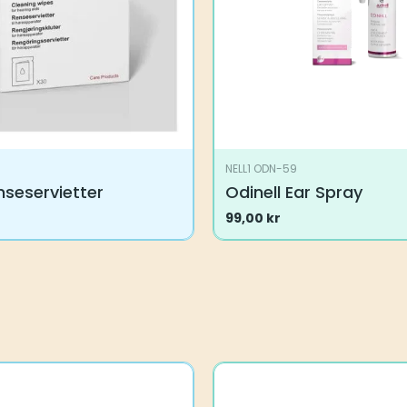
NELL1 ODN-59
nseservietter
Odinell Ear Spray
99,00
kr