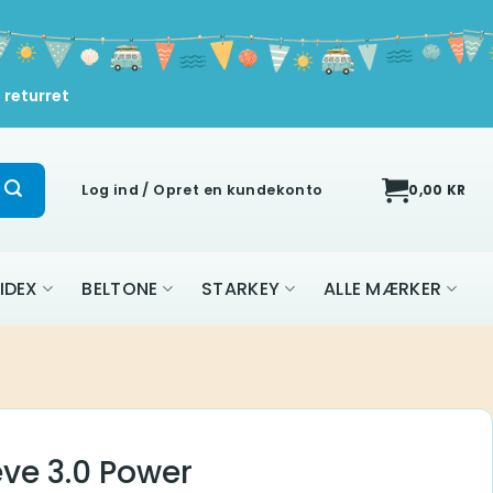
 returret
Log ind / Opret en kundekonto
0,00
KR
IDEX
BELTONE
STARKEY
ALLE MÆRKER
ve 3.0 Power