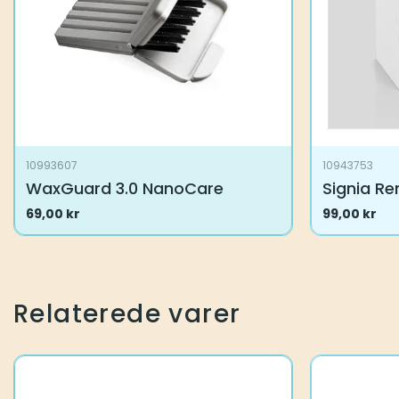
10993607
10943753
WaxGuard 3.0 NanoCare
Signia Re
69,00
kr
99,00
kr
Relaterede varer