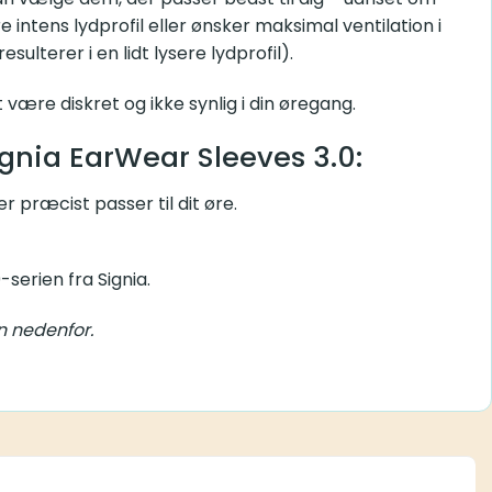
intens lydprofil eller ønsker maksimal ventilation i
sulterer i en lidt lysere lydprofil).
t være diskret og ikke synlig i din øregang.
ignia EarWear Sleeves 3.0:
er præcist passer til dit øre.
-serien fra Signia.
n nedenfor.