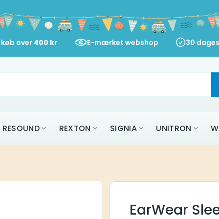
d køb over
400
kr
E-mærket webshop
30 dages
RESOUND
REXTON
SIGNIA
UNITRON
W
EarWear Slee