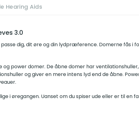
e Hearing Aids
eves 3.0
 passe dig, dit øre og din lydpræference. Domerne fås i fo
de og power domer. De åbne domer har ventilationshuller,
onshuller og giver en mere intens lyd end de åbne. Powe
veauer.
ige i øregangen. Uanset om du spiser ude eller er til en