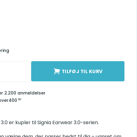
ering
er Large antal
TILFØJ TIL KURV
ver 2.200 anmeldelser
kr
over
400
.0 er kupler til Signia Earwear 3.0-serien.
an vælge dem, der passer bedst til dig – uanset om