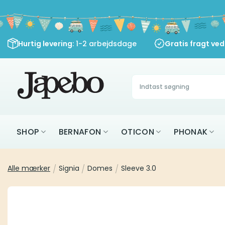
Fortsæt
til
indhold
Hurtig levering
: 1-2 arbejdsdage
Gratis fragt ve
Søg
efter:
SHOP
BERNAFON
OTICON
PHONAK
Alle mærker
/
Signia
/
Domes
/
Sleeve 3.0