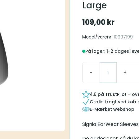
Large
109,00
kr
Model/varenr
: 10997199
På lager: 1-2 dages lev
EarWear Sleeve 3.0 Pow
4,6 på TrustPilot – o
Gratis fragt ved køb 
E-Mærket webshop
Signia EarWear Sleeves 3
De er designet, så du k