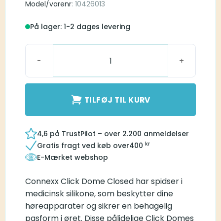
Model/varenr
: 10426013
På lager: 1-2 dages levering
Connexx Click Dome Closed 10mm antal
TILFØJ TIL KURV
4,6 på TrustPilot – over 2.200 anmeldelser
kr
Gratis fragt ved køb over
400
E-Mærket webshop
Connexx Click Dome Closed har spidser i
medicinsk silikone, som beskytter dine
høreapparater og sikrer en behagelig
pasform i øret. Disse pålidelige Click Domes