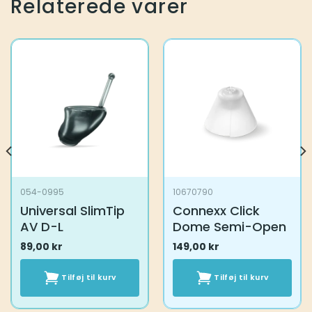
Relaterede varer
054-0995
10670790
Universal SlimTip
Connexx Click
AV D-L
Dome Semi-Open
89,00
kr
149,00
kr
Tilføj til kurv
Tilføj til kurv