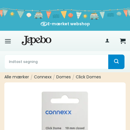
Fortsæt
til
indhold
E-mærket webshop
400
kr
Søg
efter:
Alle mærker
/
Connexx
/
Domes
/
Click Domes