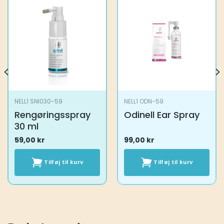
NELL1 SNI030-59
NELL1 ODN-59
Rengøringsspray
Odinell Ear Spray
30 ml
59,00
kr
99,00
kr
Tilføj til kurv
Tilføj til kurv