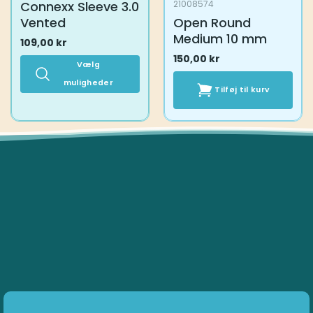
Connexx Sleeve 3.0
21008574
Vented
Open Round
Medium 10 mm
109,00
kr
150,00
kr
Vælg
muligheder
Tilføj til kurv
Dette
vare
har
flere
varianter.
Mulighederne
kan
vælges
på
varesiden