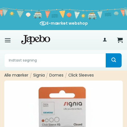
Fortsæt
til
indhold
E-mærket webshop
400
kr
Søg
efter:
Alle mærker
/
Signia
/
Domes
/
Click Sleeves