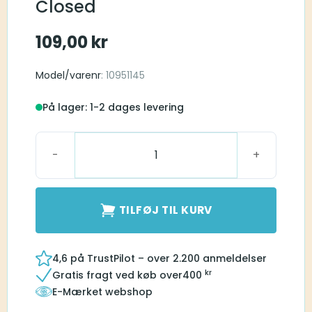
Closed
109,00
kr
Model/varenr
: 10951145
På lager: 1-2 dages levering
Click Sleeve XS Closed antal
TILFØJ TIL KURV
4,6 på TrustPilot – over 2.200 anmeldelser
kr
Gratis fragt ved køb over
400
E-Mærket webshop