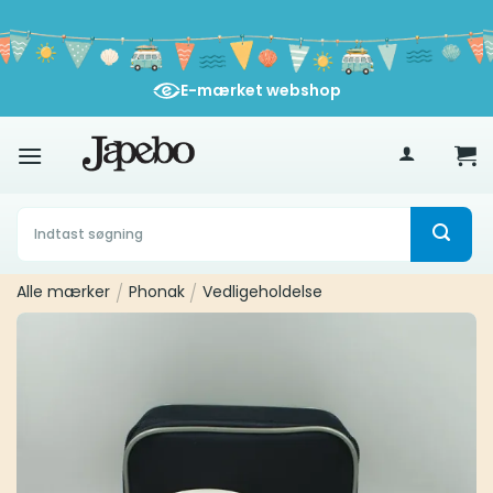
Fortsæt
til
indhold
E-mærket webshop
400
kr
Søg
efter:
Alle mærker
/
Phonak
/
Vedligeholdelse