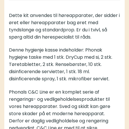
Dette kit anvendes til høreapparater, der sidder i
øret eller høreapparater bag øret med
tyndslange og standardprop. Er du i tvivl, så
spørg altid din hørespecialist til råds.
Denne hygienje kasse indeholder: Phonak
hygiejne taske med 1 stk. DryCup med si, 2 stk.
Tøretabletter, 2 stk. Rensebørster, 10 stk.
disinficerende servietter, 1 stk. 18 ml.
disinficerende spray, 1 stk. mikrofiber serviet.
Phonals C&C Line er en komplet serie af
rengørings- og vedligeholdelsesprodukter til
vores høreapparater. Sved og skidt kan gøre
store skader på et moderne høreapparat.
Derfor er daglig vedligholdelse og rengøring
nødvendigt. C&C Line er med til at sikre