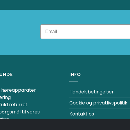
RUNDE
INFO
ne høreapparater
Handelsbetingelser
ering
Cookie og privatlivspolitik
uld returret
spørgsmål til vores
Kontakt os
ster
Fortrydelsesret