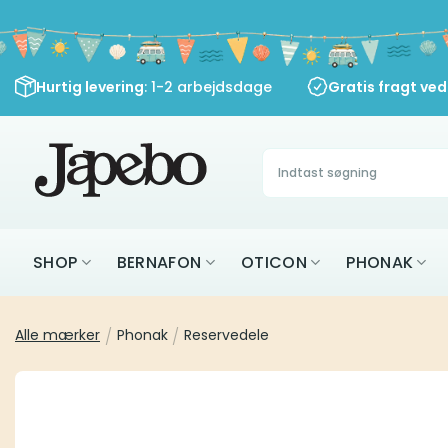
Fortsæt
til
indhold
Hurtig levering
: 1-2 arbejdsdage
Gratis fragt ve
Søg
efter:
SHOP
BERNAFON
OTICON
PHONAK
Alle mærker
/
Phonak
/
Reservedele