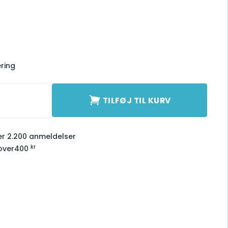
ering
m Opti antal
TILFØJ TIL KURV
ver 2.200 anmeldelser
kr
over
400