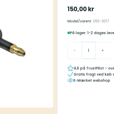
150,00
kr
Model/varenr
: 055-3017
På lager: 1-2 dages lev
Cable Toslink ODT 3.5m
4,6 på TrustPilot – o
Gratis fragt ved køb 
E-Mærket webshop