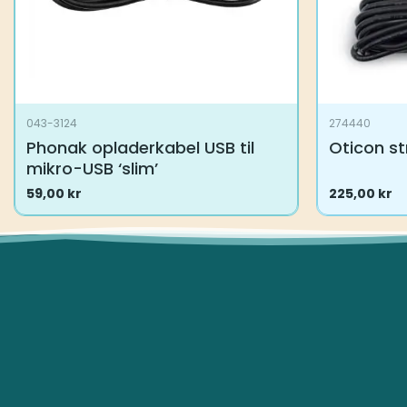
043-3124
274440
Phonak opladerkabel USB til
Oticon s
mikro-USB ‘slim’
59,00
kr
225,00
kr