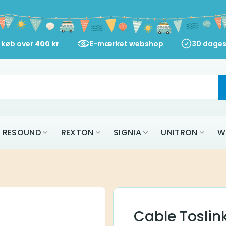
d køb over
400
kr
E-mærket webshop
30 dages
RESOUND
REXTON
SIGNIA
UNITRON
W
Cable Toslin