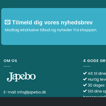
Tilmeld dig vores nyhedsbrev
Modtag eksklusive tilbud og nyheder fra shoppen.
OM OS
4 GODE G
Alt til di
Hurtig lev
30 dages f
Stil dine 
E-mail:
info@japebo.dk
hørespeciali