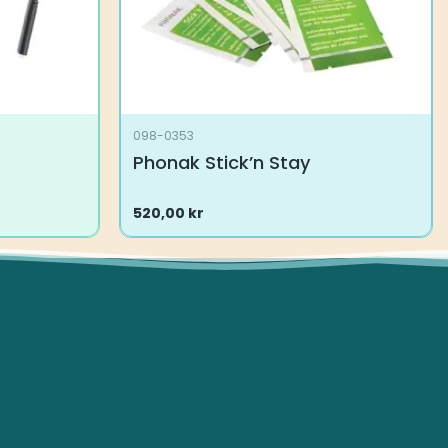
098-0353
Phonak Stick’n Stay
520,00
kr