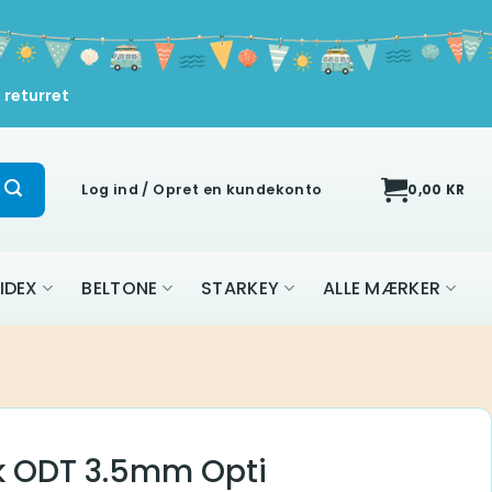
 returret
Log ind / Opret en kundekonto
0,00
KR
IDEX
BELTONE
STARKEY
ALLE MÆRKER
k ODT 3.5mm Opti