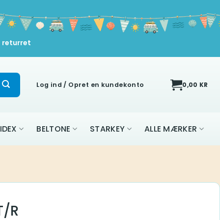
 returret
Log ind / Opret en kundekonto
0,00
KR
IDEX
BELTONE
STARKEY
ALLE MÆRKER
T/R