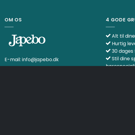
OM OS
4 GODE G
Alt til di
Hurtig lev
30 dages f
Stil dine 
E-mail:
info@japebo.dk
hørespeciali
KURV
HANDELSBETINGELSER
Copyright 2026 ©
Japebo
.plugify_typ_col:nth-child(2) { display: none; }