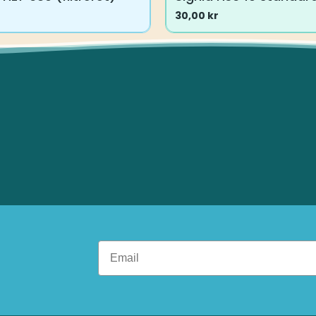
30,00
kr