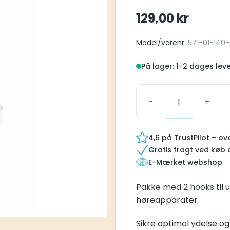
129,00
kr
Model/varenr
: 571-01-140
På lager: 1-2 dages lev
Hook SP BTE T/R antal
4,6 på TrustPilot – o
Gratis fragt ved køb 
E-Mærket webshop
Pakke med 2 hooks til 
høreapparater
Sikre optimal ydelse o