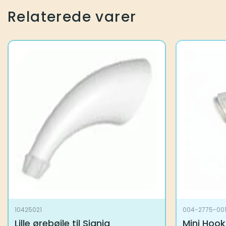
Relaterede varer
10425021
004-2775-00
Lille ørebøjle til Signia
Mini Hook