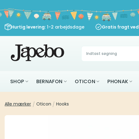
Fortsæt
til
indhold
Hurtig levering
: 1-2 arbejdsdage
Gratis fragt ve
Søg
efter:
SHOP
BERNAFON
OTICON
PHONAK
Alle mærker
/
Oticon
/
Hooks