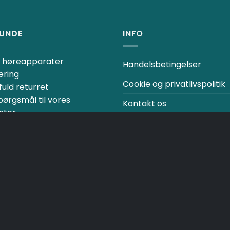
RUNDE
INFO
ne høreapparater
Handelsbetingelser
ering
Cookie og privatlivspolitik
uld returret
spørgsmål til vores
Kontakt os
ster
Fortrydelsesret