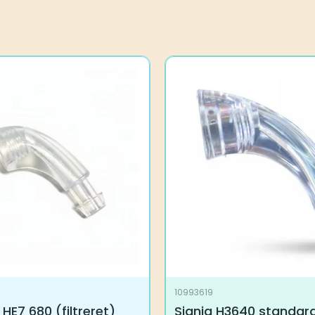
1
10993619
 HE7 680 (filtreret)
Signia H3640 standard