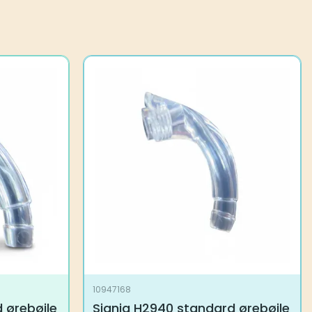
10947168
 ørebøjle
Signia H2940 standard ørebøjle