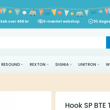
d køb over
400
kr
E-mærket webshop
30 dages
RESOUND
REXTON
SIGNIA
UNITRON
W
Hook SP BTE 