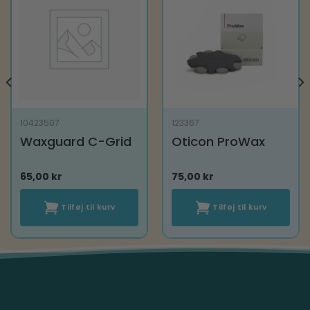
10423507
123367
Waxguard C-Grid
Oticon ProWax
65,00
kr
75,00
kr
Tilføj til kurv
Tilføj til kurv