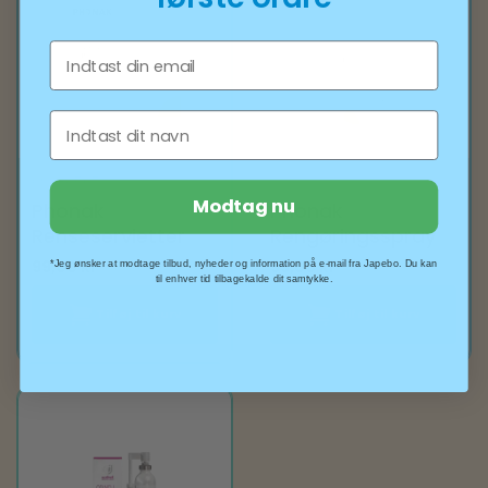
Email
Fornavn
098-0567
098-0571
Modtag nu
Phonak
Phonak
Renseservietter
Rengøringsspray
99,00
kr
99,00
kr
*Jeg ønsker at modtage tilbud, nyheder og information på e-mail fra Japebo. Du kan
til enhver tid tilbagekalde dit samtykke.
Tilføj til kurv
Tilføj til kurv