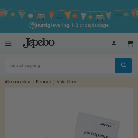
Fortsæt
til
indhold
Hurtig levering
: 1-2 arbejdsdage
400
kr
Søg
efter:
Alle mærker
/
Phonak
/
Voksfilter